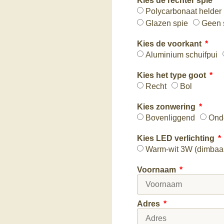
Kies de rechter spie
Polycarbonaat helder
Glazen spie
Geen 
Kies de voorkant
Aluminium schuifpui
Kies het type goot
Recht
Bol
Kies zonwering
Bovenliggend
Ond
Kies LED verlichting
Warm-wit 3W (dimbaa
Voornaam
Adres