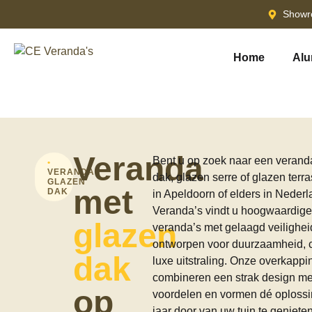
Showr
Home
Alu
Veranda
Bent u op zoek naar een verand
•
VERANDA
dak, glazen serre of glazen ter
GLAZEN
met
DAK
in Apeldoorn of elders in Nederl
Veranda’s vindt u hoogwaardig
glazen
veranda’s met gelaagd veilighei
ontworpen voor duurzaamheid, 
dak
luxe uitstraling. Onze overkapp
combineren een strak design me
op
voordelen en vormen dé oplossi
jaar door van uw tuin te genieten