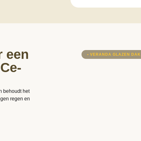
 een
• VERANDA GLAZEN DAK
 Ce-
n behoudt het
tegen regen en