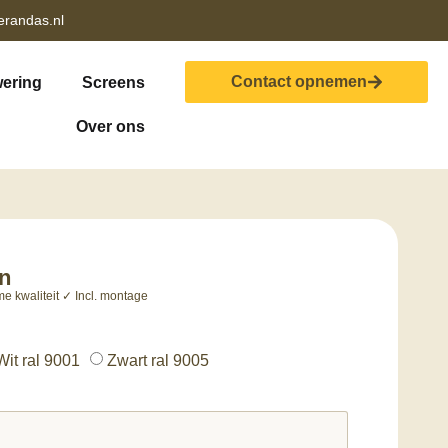
erandas.nl
Contact opnemen
ering
Screens
Over ons
en
 kwaliteit ✓ Incl. montage
Wit ral 9001
Zwart ral 9005