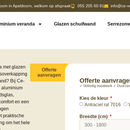
oom in Apeldoorn, welkom op afspraak
055 205 60 81
info@ce-v
minium veranda
Glazen schuifwand
Serrezonw
a met glazen
Offerte
rasoverkapping
aanvragen
Offerte aanvrag
and? Bij Ce-
✓ Volledig maatwerk ✓ Duurzame
e aluminium
dsglas,
Kies de kleur
comfort en een
Antraciet ral 7016
ingen
t praktische
Breedte (cm)
ng om het hele
.